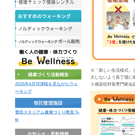
※「新しい生活様式」
大しないよう長丁場に
2025年4月河津桜を見ながらウォ
ス感染症対策専門家会
ーキング
豊田スタジアム健康づくり教室 S-
fit